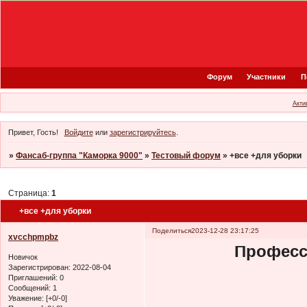
Форум
Участники
П
Акти
Привет, Гость!
Войдите
или
зарегистрируйтесь
.
»
Фансаб-группа "Каморка 9000"
»
Тестовый форум
»
+все +для уборки
Страница:
1
+все +для уборки
Поделиться
2023-12-28 23:17:25
xvcchpmpbz
Професс
Новичок
Зарегистрирован
: 2022-08-04
Приглашений:
0
Сообщений:
1
Уважение:
[+0/-0]