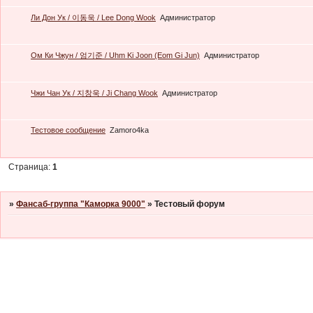
Ли Дон Ук / 이동욱 / Lee Dong Wook
Администратор
Ом Ки Чжун / 엄기준 / Uhm Ki Joon (Eom Gi Jun)
Администратор
Чжи Чан Ук / 지창욱 / Ji Chang Wook
Администратор
Тестовое сообщение
Zamoro4ka
Страница:
1
»
Фансаб-группа "Каморка 9000"
»
Тестовый форум