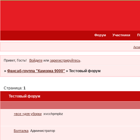
Форум
Участники
П
Акти
Привет, Гость!
Войдите
или
зарегистрируйтесь
.
»
Фансаб-группа "Каморка 9000"
»
Тестовый форум
Страница:
1
Тестовый форум
Тема
+все +для уборки
xvcchpmpbz
Болталка
Администратор